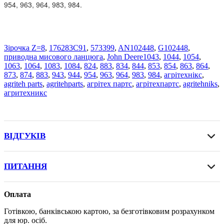
954, 963, 964, 983, 984.
Зірочка Z=8
,
176283C91
,
573399
,
AN102448
,
G102448
,
приводна мисового ланцюга
,
John Deere1043
,
1044
,
1054
,
1063
,
1064
,
1083
,
1084
,
824
,
883
,
834
,
844
,
853
,
854
,
863
,
864
,
873
,
874
,
883
,
943
,
944
,
954
,
963
,
964
,
983
,
984
,
агрітехнікс
,
agriteh parts
,
agritehparts
,
агрітех партс
,
агрітехпартс
,
agritehniks
,
агритехникс
ВІДГУКІВ
ПИТАННЯ
Оплата
Готівкою, банківською картою, за безготівковим розрахунком
для юр. осіб.