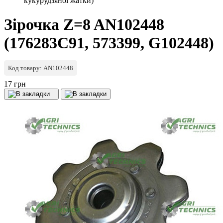
кукурудзяної жатки)
Зірочка Z=8 AN102448
(176283C91, 573399, G102448)
Код товару: AN102448
17 грн