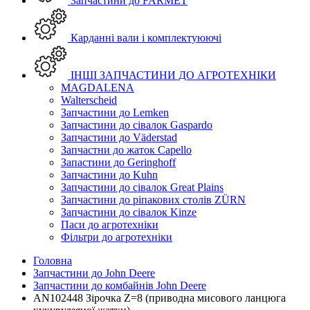
Запчастини до FARMET
Карданні вали і комплектуюючі
ІНШІ ЗАПЧАСТИНИ ДО АГРОТЕХНІКИ
MAGDALENA
Walterscheid
Запчастини до Lemken
Запчастини до сівалок Gaspardo
Запчастини до Väderstad
Запчастни до жаток Capello
Запастини до Geringhoff
Запчастини до Kuhn
Запчастини до сівалок Great Plains
Запчастини до ріпакових столів ZÜRN
Запчастини до сівалок Kinze
Паси до агротехніки
Фільтри до агротехніки
Головна
Запчастини до John Deere
Запчастини до комбайнів John Deere
AN102448 Зірочка Z=8 (приводна мисового ланцюга