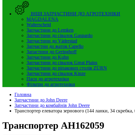
ІНШІ ЗАПЧАСТИНИ ДО АГРОТЕХНІКИ
MAGDALENA
Walterscheid
Запчастини до Lemken
Запчастини до сівалок Gaspardo
Запчастини до Väderstad
Запчастни до жаток Capello
Запастини до Geringhoff
Запчастини до Kuhn
Запчастини до сівалок Great Plains
Запчастини до ріпакових столів ZÜRN
Запчастини до сівалок Kinze
Паси до агротехніки
Фільтри до агротехніки
Головна
Запчастини до John Deere
Запчастини до комбайнів John Deere
Транспортер елеватора зернового (144 ланки, 34 скребка, 
Транспортер AH162059