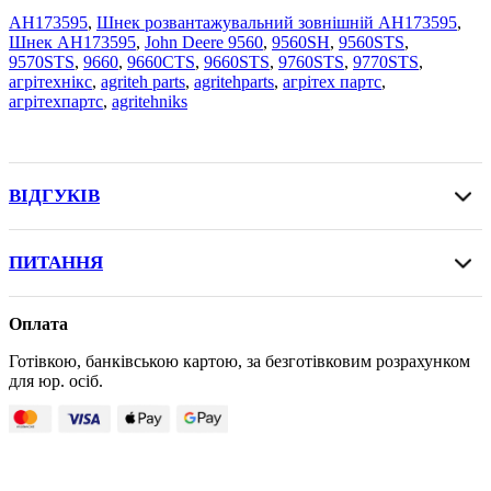
AH173595
,
Шнек розвантажувальний зовнішній AH173595
,
Шнек AH173595
,
John Deere 9560
,
9560SH
,
9560STS
,
9570STS
,
9660
,
9660CTS
,
9660STS
,
9760STS
,
9770STS
,
агрітехнікс
,
agriteh parts
,
agritehparts
,
агрітех партс
,
агрітехпартс
,
agritehniks
ВІДГУКІВ
ПИТАННЯ
Оплата
Готівкою, банківською картою, за безготівковим розрахунком
для юр. осіб.