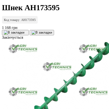
Шнек AH173595
Код товару: AH173595
1 168 грн
Закінчується