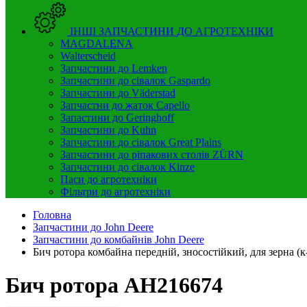
ІНШІ ЗАПЧАСТИНИ ДО АГРОТЕХНІКИ
MAGDALENA
Walterscheid
Запчастини до Lemken
Запчастини до сівалок Gaspardo
Запчастини до Väderstad
Запчастни до жаток Capello
Запастини до Geringhoff
Запчастини до Kuhn
Запчастини до сівалок Great Plains
Запчастини до ріпакових столів ZÜRN
Запчастини до сівалок Kinze
Паси до агротехніки
Фільтри до агротехніки
Головна
Запчастини до John Deere
Запчастини до комбайнів John Deere
Бич ротора комбайна передній, зносостійкий, для зерна (к
Бич ротора AH216674