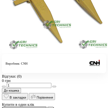
Виробник:
CNH
Відгуки:
(0)
0 грн
До кошика
В закладки
Порівняння
Купити в один клік