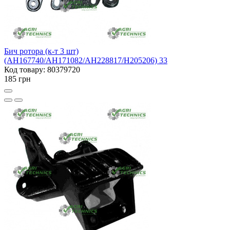
Бич ротора (к-т 3 шт)
(AH167740/AH171082/AH228817/H205206) 33
Код товару: 80379720
185 грн