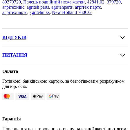
80379720
,
Палець подвійний ножа жатки
,
42841.02
,
379720
,
агрітехнікс
,
agriteh parts
,
agritehparts
,
агрітех партс
,
агрітехпартс
,
agritehniks
,
New Holland 760CG
ВІДГУКІВ
ПИТАННЯ
Оплата
Готівкою, банківською картою, за безготівковим розрахунком
для юр. осіб.
Гарантія
Повернення неактивованого товару належної якості протягом