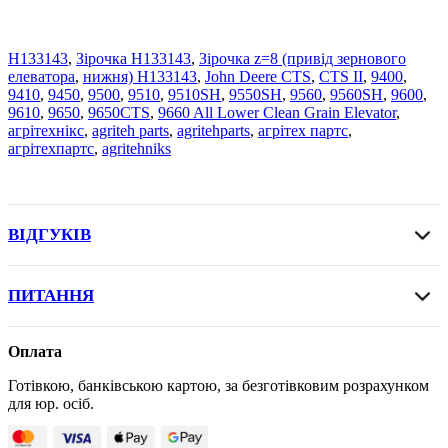
H133143
,
Зірочка H133143
,
Зірочка z=8 (привід зернового
елеватора
,
нижня) H133143
,
John Deere CTS
,
CTS II
,
9400
,
9410
,
9450
,
9500
,
9510
,
9510SH
,
9550SH
,
9560
,
9560SH
,
9600
,
9610
,
9650
,
9650CTS
,
9660 All Lower Clean Grain Elevator
,
агрітехнікс
,
agriteh parts
,
agritehparts
,
агрітех партс
,
агрітехпартс
,
agritehniks
ВІДГУКІВ
ПИТАННЯ
Оплата
Готівкою, банківською картою, за безготівковим розрахунком
для юр. осіб.