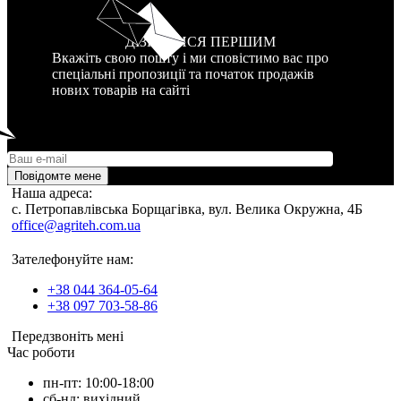
ДІЗНАТИСЯ ПЕРШИМ
Вкажіть свою пошту і ми сповістимо вас про
спеціальні пропозиції та початок продажів
нових товарів на сайті
Повідомте мене
Наша адреса:
c. Петропавлівська Борщагівка, вул. Велика Окружна, 4Б
office@agriteh.com.ua
Зателефонуйте нам:
+38 044 364-05-64
+38 097 703-58-86
Передзвоніть мені
Час роботи
пн-пт: 10:00-18:00
сб-нд: вихідний