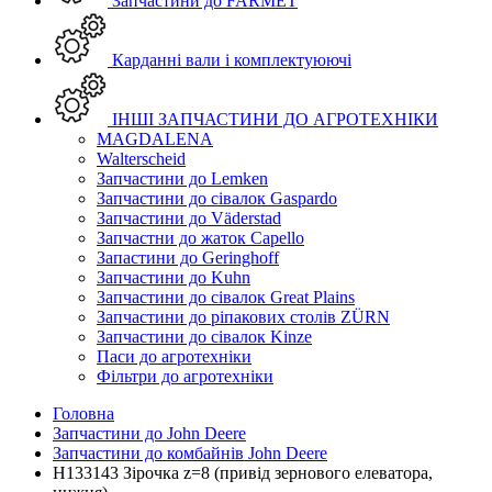
Запчастини до FARMET
Карданні вали і комплектуюючі
ІНШІ ЗАПЧАСТИНИ ДО АГРОТЕХНІКИ
MAGDALENA
Walterscheid
Запчастини до Lemken
Запчастини до сівалок Gaspardo
Запчастини до Väderstad
Запчастни до жаток Capello
Запастини до Geringhoff
Запчастини до Kuhn
Запчастини до сівалок Great Plains
Запчастини до ріпакових столів ZÜRN
Запчастини до сівалок Kinze
Паси до агротехніки
Фільтри до агротехніки
Головна
Запчастини до John Deere
Запчастини до комбайнів John Deere
H133143 Зірочка z=8 (привід зернового елеватора,