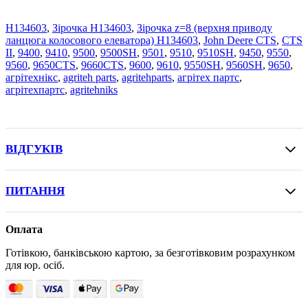
H134603
,
Зірочка H134603
,
Зірочка z=8 (верхня приводу
ланцюга колосового елеватора) H134603
,
John Deere CTS
,
CTS
II
,
9400
,
9410
,
9500
,
9500SH
,
9501
,
9510
,
9510SH
,
9450
,
9550
,
9560
,
9650CTS
,
9660CTS
,
9600
,
9610
,
9550SH
,
9560SH
,
9650
,
агрітехнікс
,
agriteh parts
,
agritehparts
,
агрітех партс
,
агрітехпартс
,
agritehniks
ВІДГУКІВ
ПИТАННЯ
Оплата
Готівкою, банківською картою, за безготівковим розрахунком
для юр. осіб.