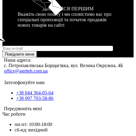
ДІЗНАТИСЯ ПЕРШИМ
Вкажіть свою пошту і ми сповістимо вас про
спеціальні пропозиції та початок продажів
нових товарів на сайті
Повідомте мене
Наша адреса:
c. Петропавлівська Борщагівка, вул. Велика Окружна, 4Б
office@agriteh.com.ua
Зателефонуйте нам:
+38 044 364-05-64
+38 097 703-58-86
Передзвоніть мені
Час роботи
пн-пт: 10:00-18:00
сб-нд: вихідний