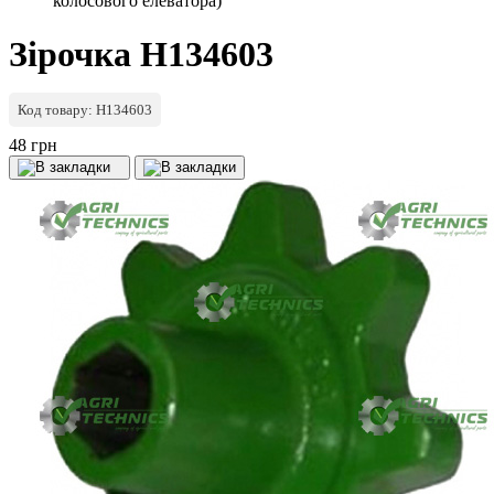
колосового елеватора)
Зірочка H134603
Код товару: H134603
48 грн