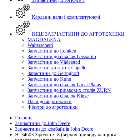
Запчастини до FARMET
Карданні вали і комплектуюючі
ІНШІ ЗАПЧАСТИНИ ДО АГРОТЕХНІКИ
MAGDALENA
Walterscheid
Запчастини до Lemken
Запчастини до сівалок Gaspardo
Запчастини до Väderstad
Запчастни до жаток Capello
Запастини до Geringhoff
Запчастини до Kuhn
Запчастини до сівалок Great Plains
Запчастини до ріпакових столів ZÜRN
Запчастини до сівалок Kinze
Паси до агротехніки
Фільтри до агротехніки
Головна
Запчастини до John Deere
Запчастини до комбайнів John Deere
H134603 Зірочка z=8 (верхня приводу ланцюга