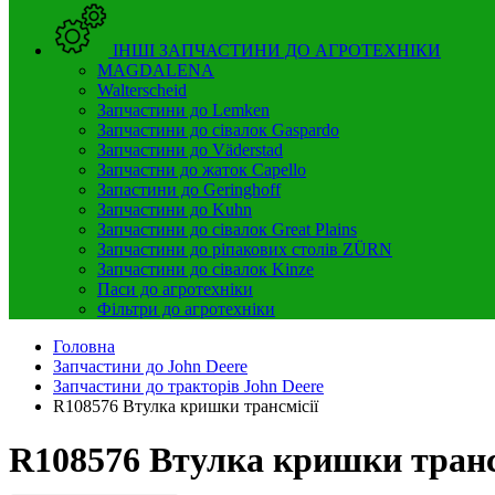
ІНШІ ЗАПЧАСТИНИ ДО АГРОТЕХНІКИ
MAGDALENA
Walterscheid
Запчастини до Lemken
Запчастини до сівалок Gaspardo
Запчастини до Väderstad
Запчастни до жаток Capello
Запастини до Geringhoff
Запчастини до Kuhn
Запчастини до сівалок Great Plains
Запчастини до ріпакових столів ZÜRN
Запчастини до сівалок Kinze
Паси до агротехніки
Фільтри до агротехніки
Головна
Запчастини до John Deere
Запчастини до тракторів John Deere
R108576 Втулка кришки трансмісії
R108576 Втулка кришки транс