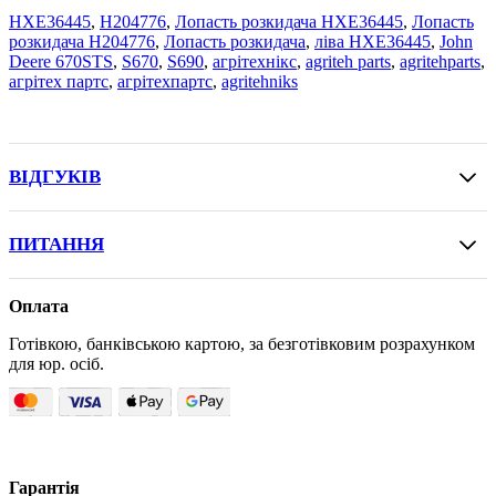
HXE36445
,
H204776
,
Лопасть розкидача HXE36445
,
Лопасть
розкидача H204776
,
Лопасть розкидача
,
ліва HXE36445
,
John
Deere 670STS
,
S670
,
S690
,
агрітехнікс
,
agriteh parts
,
agritehparts
,
агрітех партс
,
агрітехпартс
,
agritehniks
ВІДГУКІВ
ПИТАННЯ
Оплата
Готівкою, банківською картою, за безготівковим розрахунком
для юр. осіб.
Гарантія