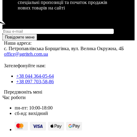
спеціальні пропозиції та початок продажів
нових товарів на сайті
Повідомте мене
Наша адреса:
c. Петропавлівська Борщагівка, вул. Велика Окружна, 4Б
office@agriteh.com.ua
Зателефонуйте нам:
+38 044 364-05-64
+38 097 703-58-86
Передзвоніть мені
Час роботи
пн-пт: 10:00-18:00
сб-нд: вихідний