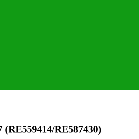
7 (RE559414/RE587430)