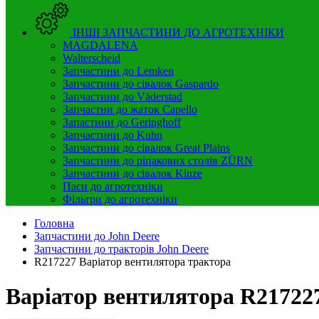
ІНШІ ЗАПЧАСТИНИ ДО АГРОТЕХНІКИ
MAGDALENA
Walterscheid
Запчастини до Lemken
Запчастини до сівалок Gaspardo
Запчастини до Väderstad
Запчастни до жаток Capello
Запастини до Geringhoff
Запчастини до Kuhn
Запчастини до сівалок Great Plains
Запчастини до ріпакових столів ZÜRN
Запчастини до сівалок Kinze
Паси до агротехніки
Фільтри до агротехніки
Головна
Запчастини до John Deere
Запчастини до тракторів John Deere
R217227 Варіатор вентилятора трактора
Варіатор вентилятора R21722