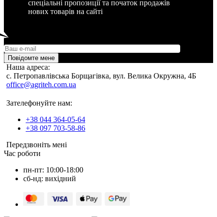
спеціальні пропозиції та початок продажів
нових товарів на сайті
Повідомте мене
Наша адреса:
c. Петропавлівська Борщагівка, вул. Велика Окружна, 4Б
office@agriteh.com.ua
Зателефонуйте нам:
+38 044 364-05-64
+38 097 703-58-86
Передзвоніть мені
Час роботи
пн-пт: 10:00-18:00
сб-нд: вихідний