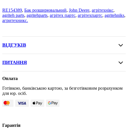
RE154389
,
Бак розширювальний
,
John Deere
,
агрітехнікс
,
agriteh parts
,
agritehparts
,
агрітех партс
,
агрітехпартс
,
agritehniks
,
агритехникс.
ВІДГУКІВ
ПИТАННЯ
Оплата
Готівкою, банківською картою, за безготівковим розрахунком
для юр. осіб.
Гарантія