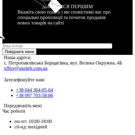
ДІЗНАТИСЯ ПЕРШИМ
Вкажіть свою пошту і ми сповістимо вас про
спеціальні пропозиції та початок продажів
нових товарів на сайті
Повідомте мене
Наша адреса:
c. Петропавлівська Борщагівка, вул. Велика Окружна, 4Б
office@agriteh.com.ua
Зателефонуйте нам:
+38 044 364-05-64
+38 097 703-58-86
Передзвоніть мені
Час роботи
пн-пт: 10:00-18:00
сб-нд: вихідний