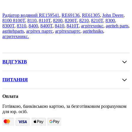
Радіатор водяний RE159541
,
RE69136
,
RE61305
,
John Deere
,
8100 8100T
,
8110
,
8110T
,
8200
,
8200T
,
8210
,
8210T
,
8300
,
8300T
,
8310
,
8400
,
8400T
,
8410
,
8410T
,
агрітехнікс
,
agriteh parts
,
agritehparts
,
агрітех партс
,
агрітехпартс
,
agritehniks
,
агритехникс.
ВІДГУКІВ
ПИТАННЯ
Оплата
Готівкою, банківською картою, за безготівковим розрахунком
для юр. осіб.