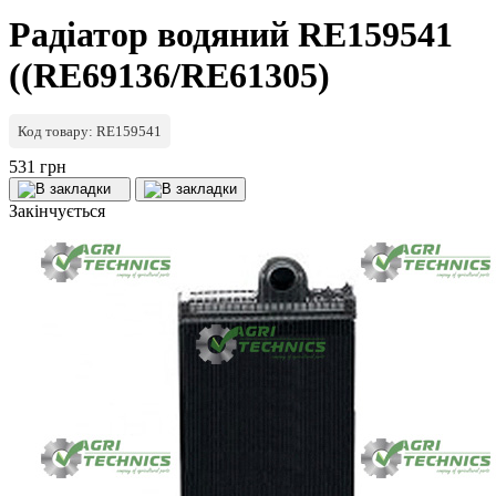
Радіатор водяний RE159541
((RE69136/RE61305)
Код товару: RE159541
531 грн
Закінчується