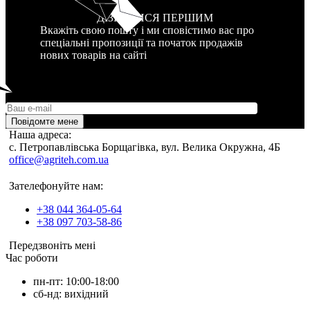
ДІЗНАТИСЯ ПЕРШИМ
Вкажіть свою пошту і ми сповістимо вас про
спеціальні пропозиції та початок продажів
нових товарів на сайті
Повідомте мене
Наша адреса:
c. Петропавлівська Борщагівка, вул. Велика Окружна, 4Б
office@agriteh.com.ua
Зателефонуйте нам:
+38 044 364-05-64
+38 097 703-58-86
Передзвоніть мені
Час роботи
пн-пт: 10:00-18:00
сб-нд: вихідний