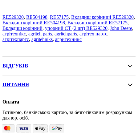
RE529320
,
RE504198
,
RE57175
,
Вкладиш корінний RE529320
,
Вкладиш корінний RE504198
,
Вкладиш корінний RE57175
,
Вкладиш корінний
,
упорний СТ (2 шт) RE529320
,
John Deere
,
агрітехнікс
,
agriteh parts
,
agritehparts
,
агрітех партс
,
агрітехпартс
,
agritehniks
,
агритехникс
ВІДГУКІВ
ПИТАННЯ
Оплата
Готівкою, банківською картою, за безготівковим розрахунком
для юр. осіб.