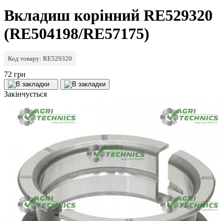
Вкладиш корінний RE529320
(RE504198/RE57175)
Код товару: RE529320
72 грн
Закінчується