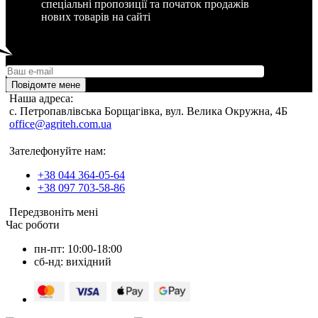
спеціальні пропозиції та початок продажів
нових товарів на сайті
Повідомте мене
Наша адреса:
c. Петропавлівська Борщагівка, вул. Велика Окружна, 4Б
office@agriteh.com.ua
Зателефонуйте нам:
+38 044 364-05-64
+38 097 703-58-86
Передзвоніть мені
Час роботи
пн-пт: 10:00-18:00
сб-нд: вихідний