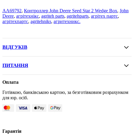
AA69792
,
Контроллер John Deere Seed Star 2 Wedge Box
,
John
Deere
,
агрітехнікс
,
agriteh parts
,
agritehparts
,
агрітех партс
,
агрітехпартс
,
agritehniks
,
агритехникс.
ВІДГУКІВ
ПИТАННЯ
Оплата
Готівкою, банківською картою, за безготівковим розрахунком
для юр. осіб.
Гарантія