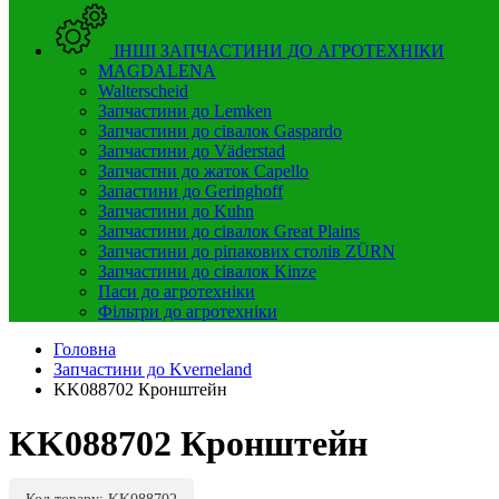
ІНШІ ЗАПЧАСТИНИ ДО АГРОТЕХНІКИ
MAGDALENA
Walterscheid
Запчастини до Lemken
Запчастини до сівалок Gaspardo
Запчастини до Väderstad
Запчастни до жаток Capello
Запастини до Geringhoff
Запчастини до Kuhn
Запчастини до сівалок Great Plains
Запчастини до ріпакових столів ZÜRN
Запчастини до сівалок Kinze
Паси до агротехніки
Фільтри до агротехніки
Головна
Запчастини до Kverneland
KK088702 Кронштейн
KK088702 Кронштейн