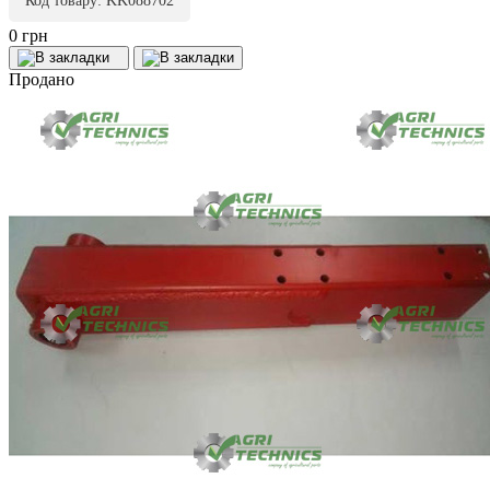
Код товару: KK088702
0 грн
Продано