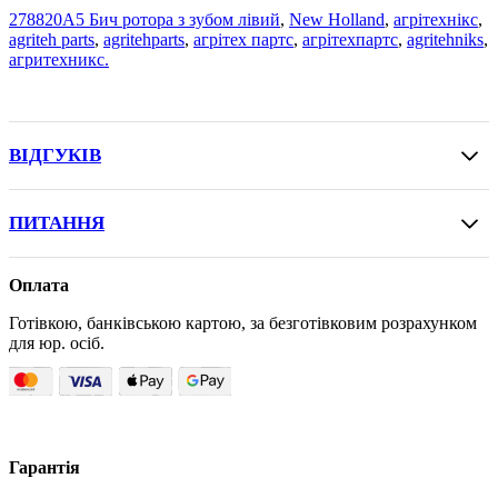
278820A5 Бич ротора з зубом лівий
,
New Holland
,
агрітехнікс
,
agriteh parts
,
agritehparts
,
агрітех партс
,
агрітехпартс
,
agritehniks
,
агритехникс.
ВІДГУКІВ
ПИТАННЯ
Оплата
Готівкою, банківською картою, за безготівковим розрахунком
для юр. осіб.
Гарантія