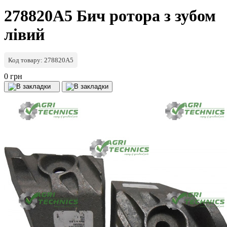
278820A5 Бич ротора з зубом
лівий
Код товару: 278820A5
0 грн