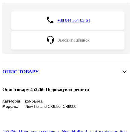
+38 044 364-05-64
Замовити дзвінок
ОПИС ТОВАРУ
Опис товару 453266 Подовжувач решета
Категорія:
комбайни.
Модель:
New
Holland CX8.80, CR9080.
453266
,
Подовжувач решета
,
New Holland
,
агрітехнікс
,
agriteh