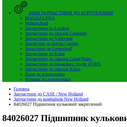
ІНШІ ЗАПЧАСТИНИ ДО АГРОТЕХНІКИ
MAGDALENA
Walterscheid
Запчастини до Lemken
Запчастини до сівалок Gaspardo
Запчастини до Väderstad
Запчастни до жаток Capello
Запастини до Geringhoff
Запчастини до Kuhn
Запчастини до сівалок Great Plains
Запчастини до ріпакових столів ZÜRN
Запчастини до сівалок Kinze
Паси до агротехніки
Фільтри до агротехніки
Головна
Запчастини до CASE / New Holland
Запчастини до комбайнів New Holland
84026027 Підшипник кульковий закріплений
84026027 Підшипник кульков