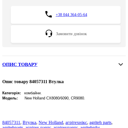
+38 044 364-05-64
Замовити дзвінок
ОПИС ТОВАРУ
Опис товару 84057311 Втулка
Категорія:
комбайни.
Модель:
New
Holland CX8080/6090, CR9080.
84057311
,
Втулка
,
New Holland
,
агрітехнікс
,
agriteh parts
,
agritehparts
,
агрітех партс
,
агрітехпартс
,
agritehniks
,