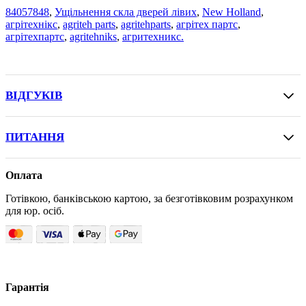
84057848
,
Ущільнення скла дверей лівих
,
New Holland
,
агрітехнікс
,
agriteh parts
,
agritehparts
,
агрітех партс
,
агрітехпартс
,
agritehniks
,
агритехникс.
ВІДГУКІВ
ПИТАННЯ
Оплата
Готівкою, банківською картою, за безготівковим розрахунком
для юр. осіб.
Гарантія