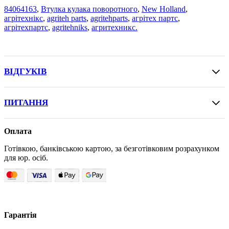
84064163
,
Втулка кулака поворотного
,
New Holland
,
агрітехнікс
,
agriteh parts
,
agritehparts
,
агрітех партс
,
агрітехпартс
,
agritehniks
,
агритехникс.
ВІДГУКІВ
ПИТАННЯ
Оплата
Готівкою, банківською картою, за безготівковим розрахунком
для юр. осіб.
Гарантія