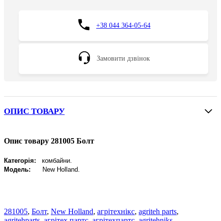
+38 044 364-05-64
Замовити дзвінок
ОПИС ТОВАРУ
Опис товару 281005 Болт
Категорія:
комбайни.
Модель:
New
Holland
.
281005
,
Болт
,
New Holland
,
агрітехнікс
,
agriteh parts
,
agritehparts
,
агрітех партс
,
агрітехпартс
,
agritehniks
,