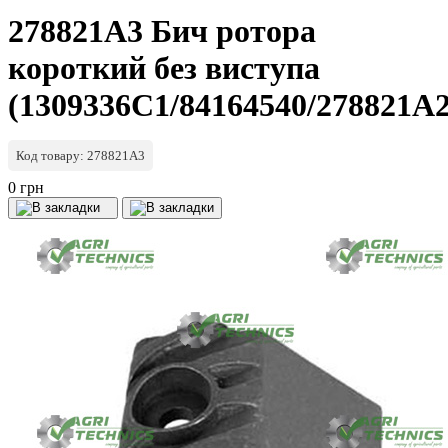
278821A3 Бич ротора
короткий без виступа
(1309336C1/84164540/278821A
Код товару: 278821A3
0 грн