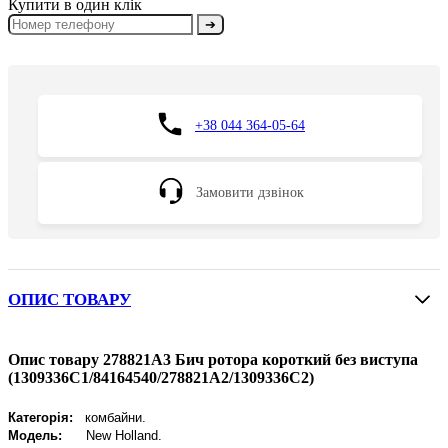
Купити в один клік
➔
+38 044 364-05-64
Замовити дзвінок
ОПИС ТОВАРУ
Опис товару 278821A3 Бич ротора короткий без виступа
(1309336C1/84164540/278821A2/1309336C2)
Категорія:
комбайни.
Модель:
New
Holland
.