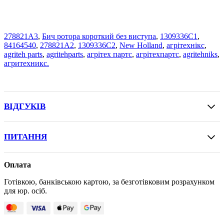
278821A3
,
Бич ротора короткий без виступа
,
1309336C1
,
84164540
,
278821A2
,
1309336C2
,
New Holland
,
агрітехнікс
,
agriteh parts
,
agritehparts
,
агрітех партс
,
агрітехпартс
,
agritehniks
,
агритехникс.
ВІДГУКІВ
ПИТАННЯ
Оплата
Готівкою, банківською картою, за безготівковим розрахунком
для юр. осіб.