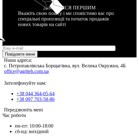
ДІЗНАТИСЯ ПЕРШИМ
Вкажіть свою пошту і ми сповістимо вас про
спеціальні пропозиції та початок продажів
нових товарів на сайті
Повідомте мене
Наша адреса:
c. Петропавлівська Борщагівка, вул. Велика Окружна, 4Б
office@agriteh.com.ua
Зателефонуйте нам:
+38 044 364-05-64
+38 097 703-58-86
Передзвоніть мені
Час роботи
пн-пт: 10:00-18:00
сб-нд: вихідний