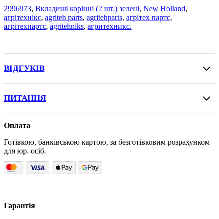
2996973
,
Вкладиші корінні (2 шт.) зелені
,
New Holland
,
агрітехнікс
,
agriteh parts
,
agritehparts
,
агрітех партс
,
агрітехпартс
,
agritehniks
,
агритехникс.
ВІДГУКІВ
ПИТАННЯ
Оплата
Готівкою, банківською картою, за безготівковим розрахунком
для юр. осіб.
Гарантія